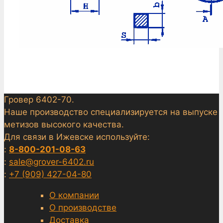
Гровер 6402-70.
Наше производство специализируется на выпуске
метизов высокого качества.
Для связи в Ижевске используйте:
:
8-800-201-08-63
:
sale@grover-6402.ru
:
+7 (909) 427-04-80
О компании
О производстве
Доставка