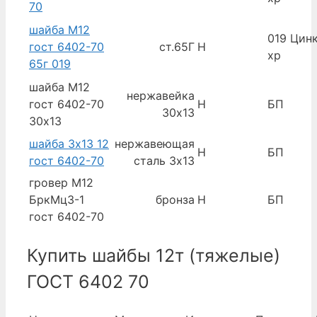
70
шайба М12
019 Цинк
гост 6402-70
ст.65Г
Н
хр
65г 019
шайба М12
нержавейка
гост 6402-70
Н
БП
30х13
30х13
шайба 3х13 12
нержавеющая
Н
БП
гост 6402-70
сталь 3х13
гровер М12
БркМц3-1
бронза
Н
БП
гост 6402-70
Купить шайбы 12т (тяжелые)
ГОСТ 6402 70