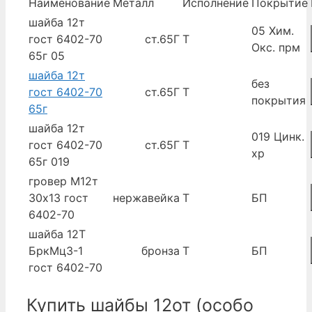
Наименование
Металл
Исполнение
Покрытие
шайба 12т
05 Хим.
гост 6402-70
ст.65Г
Т
Окс. прм
65г 05
шайба 12т
без
гост 6402-70
ст.65Г
Т
покрытия
65г
шайба 12т
019 Цинк.
гост 6402-70
ст.65Г
Т
хр
65г 019
гровер М12т
30х13 гост
нержавейка
Т
БП
6402-70
шайба 12Т
БркМц3-1
бронза
Т
БП
гост 6402-70
Купить шайбы 12от (особо