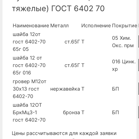
тяжелые) ГОСТ 6402 70
Наименование
Металл
Исполнение
Покрытие
шайба 12от
05 Хим.
гост 6402-70
ст.65Г
Т
Окс. прм
65г 05
шайба 12 от
016 Цинк.
гост 6402-70
ст.65Г
Т
хр
65г 016
гровер М12от
30х13 гост
нержавейка
Т
БП
6402-70
шайба 12ОТ
БркМц3-1
бронза
Т
БП
гост 6402-70
Цены рассчитываются для каждой заявки