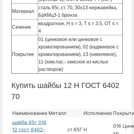
сталь 65г, ст. 70, 30х13 нержавейка,
Материал
БрКМц3-1 бронза
квадратное, Н s = 3, Т s = 3.5, ОТ s =
Сечение
4
01 (цинковое или цинковое с
хроматированием), 02 (кадмиевое с
Покрытие
хроматированием), 13 (никелевое),
11 (хим.пас.- окисное из кислых
растворов)
Купить шайбы 12 Н ГОСТ 6402
70
Наименование
Металл
Исполнение
Покрыт
шайба 65г 016
016 Цинк
12 гост 6402-
ст.65Г
Н
хр