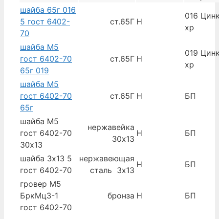
шайба 65г 016
016 Цинк
5 гост 6402-
ст.65Г
Н
хр
70
шайба М5
019 Цинк
гост 6402-70
ст.65Г
Н
хр
65г 019
шайба М5
гост 6402-70
ст.65Г
Н
БП
65г
шайба М5
нержавейка
гост 6402-70
Н
БП
30х13
30х13
шайба 3х13 5
нержавеющая
Н
БП
гост 6402-70
сталь 3х13
гровер М5
БркМц3-1
бронза
Н
БП
гост 6402-70