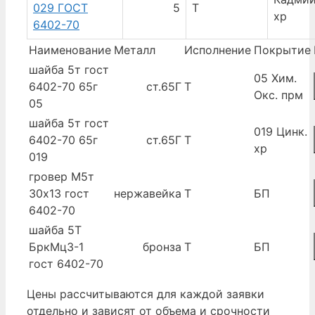
029 ГОСТ
5
Т
хр
6402-70
Наименование
Металл
Исполнение
Покрытие
шайба 5т гост
05 Хим.
6402-70 65г
ст.65Г
Т
Окс. прм
05
шайба 5т гост
019 Цинк.
6402-70 65г
ст.65Г
Т
хр
019
гровер М5т
30х13 гост
нержавейка
Т
БП
6402-70
шайба 5Т
БркМц3-1
бронза
Т
БП
гост 6402-70
Цены рассчитываются для каждой заявки
отдельно и зависят от объема и срочности