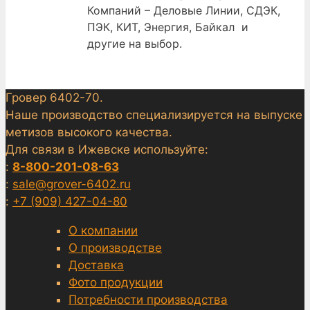
Компаний – Деловые Линии, СДЭК,
ПЭК, КИТ, Энергия, Байкал и
другие на выбор.
Гровер 6402-70.
Наше производство специализируется на выпуске
метизов высокого качества.
Для связи в Ижевске используйте:
:
8-800-201-08-63
:
sale@grover-6402.ru
:
+7 (909) 427-04-80
О компании
О производстве
Доставка
Фото продукции
Потребности производства