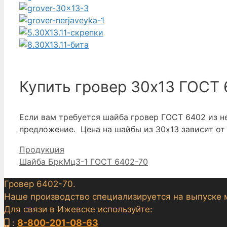
Купить гровер 30х13 ГОСТ
Если вам требуется шайба гровер ГОСТ 6402 из 
предложение. Цена на шайбы из 30х13 зависит от 
Рубрики
Продукция
Шайба БркМц3-1 ГОСТ 6402-70
Гровер 6402-70.
Наше производство специализируется на выпуске 
Для связи в Ижевске используйте:
8-800-201-08-63
: