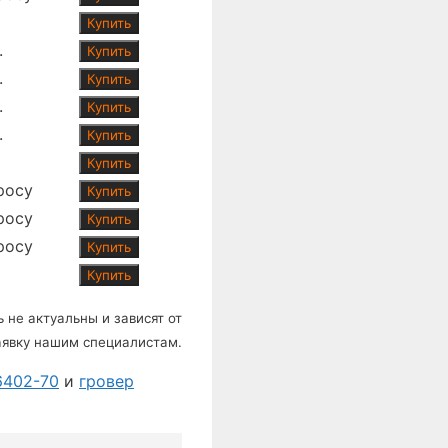
Купить
.
Купить
.
Купить
.
Купить
.
Купить
Купить
росу
Купить
росу
Купить
росу
Купить
Купить
 не актуальны и зависят от
аявку нашим специалистам.
6402-70
и
гровер