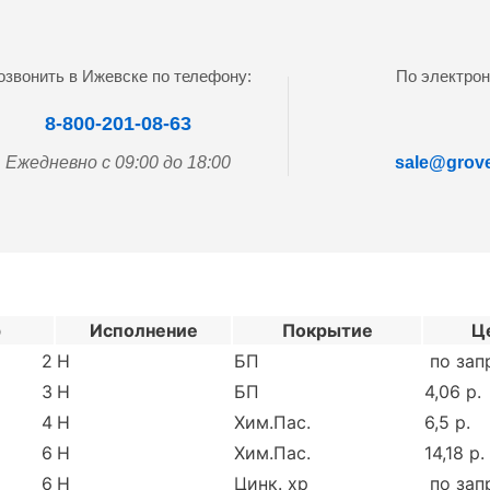
озвонить в Ижевске по телефону:
По электрон
8-800-201-08-63
Ежедневно с 09:00 до 18:00
sale@grove
р
Исполнение
Покрытие
Ц
2
Н
БП
по зап
3
Н
БП
4,06 р.
4
Н
Хим.Пас.
6,5 р.
6
Н
Хим.Пас.
14,18 р.
6
Н
Цинк. хр
по зап