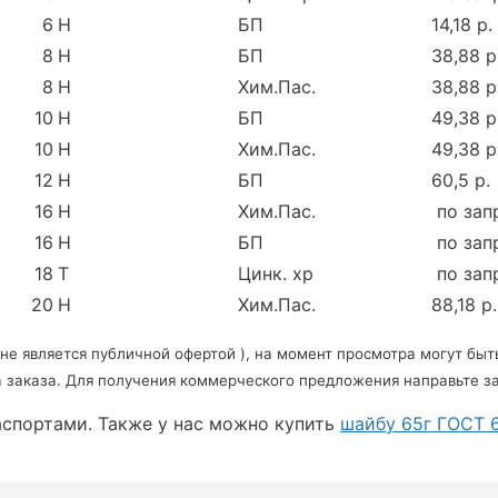
6
Н
БП
14,18 р.
8
Н
БП
38,88 р
8
Н
Хим.Пас.
38,88 р
10
Н
БП
49,38 р
10
Н
Хим.Пас.
49,38 р
12
Н
БП
60,5 р.
16
Н
Хим.Пас.
по зап
16
Н
БП
по зап
18
Т
Цинк. хр
по зап
20
Н
Хим.Пас.
88,18 р.
не является публичной офертой ), на момент просмотра могут быть
 заказа. Для получения коммерческого предложения направьте з
аспортами. Также у нас можно купить
шайбу 65г ГОСТ 