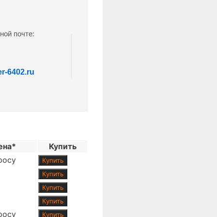
ной почте:
r-6402.ru
ена*
Купить
росу
Купить
Купить
Купить
Купить
росу
Купить