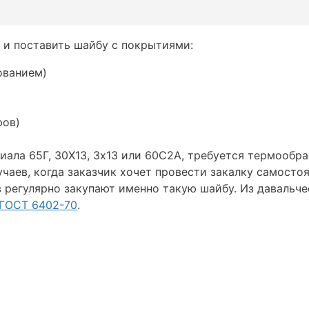
 и поставить шайбу с покрытиями:
ованием)
ров)
ериала 65Г, 30Х13, 3х13 или 60С2А, требуется термообр
чаев, когда заказчик хочет провести закалку самосто
в регулярно закупают именно такую шайбу. Из давальч
 ГОСТ 6402-70
.